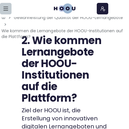
Zum Seiteninhalt springen
Gewährleistung der Qualität der HOOU-Lernangebote
Home
Wie kommen die Lernangebote der HOOU-Institutionen auf
2. Wie kommen
die Plattform?
Lernangebote
Lernangebote
Podcasts
der HOOU-
Institutionen
Meine Lernangebote
auf die
News
Plattform?
Veranstaltungen
Ziel der HOOU ist, die
Erstellung von innovativen
Über uns
digitalen Lernangeboten und