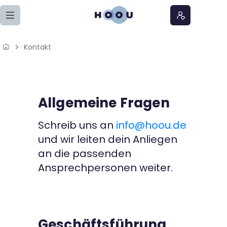
Zum Seiteninhalt springen
Kontakt
Home
Lernangebote
Kontakt
Podcasts
Allgemeine Fragen
Schreib uns an
info@hoou.de
Meine Lernangebote
und wir leiten dein Anliegen
an die passenden
News
Ansprechpersonen weiter.
Veranstaltungen
Über uns
Geschäftsführung