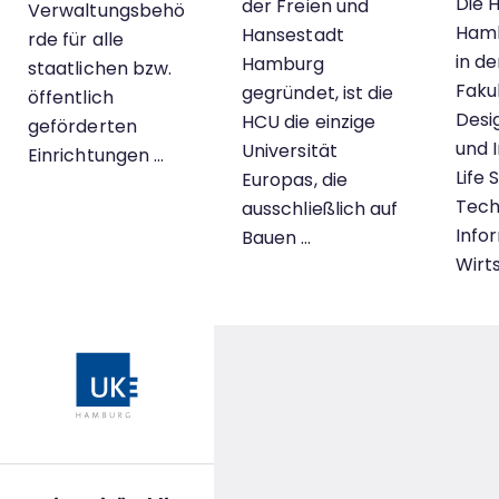
Die 
der Freien und
Verwaltungsbehö
Hamb
Hansestadt
rde für alle
in de
Hamburg
staatlichen bzw.
Faku
gegründet, ist die
öffentlich
Desi
HCU die einzige
geförderten
und 
Universität
Einrichtungen …
Life 
Europas, die
Tech
ausschließlich auf
Info
Bauen …
Wirt