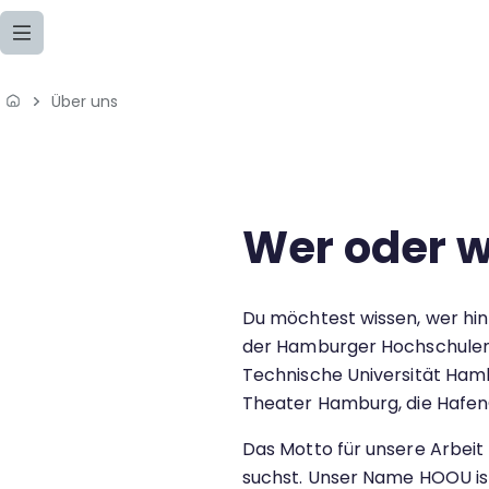
h
a
lt
s
Über uns
Home
p
ri
Lernangebote
n
g
Podcasts
e
Über uns
Wer oder w
n
Meine Lernangebote
Du möchtest wissen, wer hi
der Hamburger Hochschulen
News
Technische Universität Hamb
Veranstaltungen
Theater Hamburg, die Hafen
Das Motto für unsere Arbeit 
Über uns
suchst. Unser Name HOOU ist