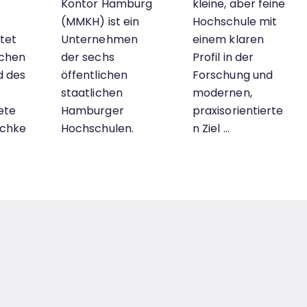
d
Kontor Hamburg
kleine, aber feine
(MMKH) ist ein
Hochschule mit
tet
Unternehmen
einem klaren
ichen
der sechs
Profil in der
d des
öffentlichen
Forschung und
staatlichen
modernen,
ete
Hamburger
praxisorientierte
ichke
Hochschulen.
n Ziel …