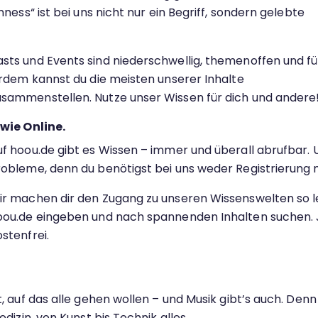
ness“ ist bei uns nicht nur ein Begriff, sondern gelebte
ts und Events sind niederschwellig, themenoffen und fü
erdem kannst du die meisten unserer Inhalte
sammenstellen. Nutze unser Wissen für dich und andere
 wie Online.
f hoou.de gibt es Wissen – immer und überall abrufbar. U
robleme, denn du benötigst bei uns weder Registrierung n
ir machen dir den Zugang zu unseren Wissenswelten so le
oou.de eingeben und nach spannenden Inhalten suchen. Je
stenfrei.
, auf das alle gehen wollen – und Musik gibt’s auch. Denn
dizin, von Kunst bis Technik alles.