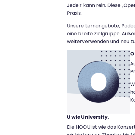
Jede:r kann rein. Diese „Open
Praxis.
Unsere Lernangebote, Podcas
eine breite Zielgruppe. Auß
weiterverwenden und neu zu
O
Au
P
W
h
Ko
U wie University.
Die HOOU ist wie das Konzert
wir bieten von Theater bis Me