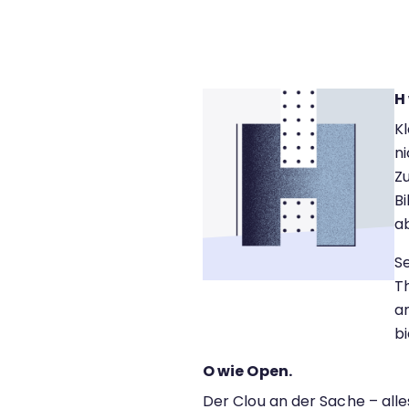
Kontakt
H
Kl
n
Z
B
a
Se
Th
a
bi
O wie Open.
Der Clou an der Sache – alles 