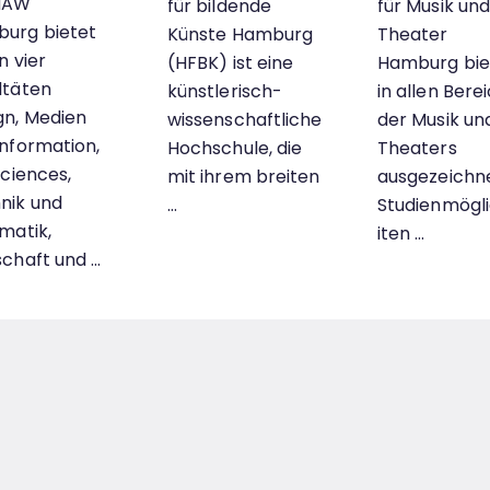
HAW
für bildende
für Musik un
urg bietet
Künste Hamburg
Theater
n vier
(HFBK) ist eine
Hamburg bie
ltäten
künstlerisch-
in allen Bere
gn, Medien
wissenschaftliche
der Musik un
Information,
Hochschule, die
Theaters
Sciences,
mit ihrem breiten
ausgezeichn
nik und
…
Studienmögl
rmatik,
iten …
schaft und …