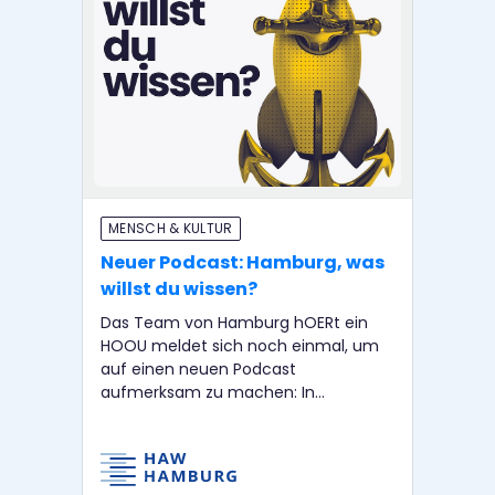
MENSCH & KULTUR
BI
Neuer Podcast: Hamburg, was
Ha
willst du wissen?
af
C
Das Team von Hamburg hOERt ein
HOOU meldet sich noch einmal, um
Am 
auf einen neuen Podcast
Fo
aufmerksam zu machen: In
auf
„Hamburg, was willst du wissen?"
und
sprechen Nicola Wessinghage und
aft
Christian Friedrich mit bekannten
im
Menschen aus Hamburg darüber, was
Ha