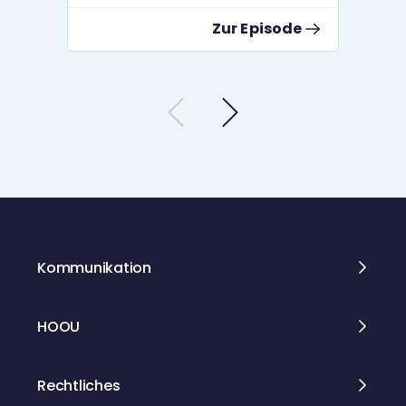
sie wirklich interessiert, was sie lernen
Zur Episode
und wissen wollen. Sie haben sich in
Film, Sport, Literatur und anderen
Bereichen einen Namen gemacht –
und verraten nun, welcher Weg sie
dahin geführt hat, wo sie auch anders
hätten abbiegen können. Wir würden
uns freuen, wenn ihr auch in unseren
neuen Podcast der Hamburg Open
Online University reinhört. Folgt uns
direkt dort, wo ihr Podcasts hört, oder
auch bei Instagram und bei
Mastodon. Unsere Website:
https://www.hamburgwaswillstduwiss
Kommunikation
en.de
HOOU
Rechtliches