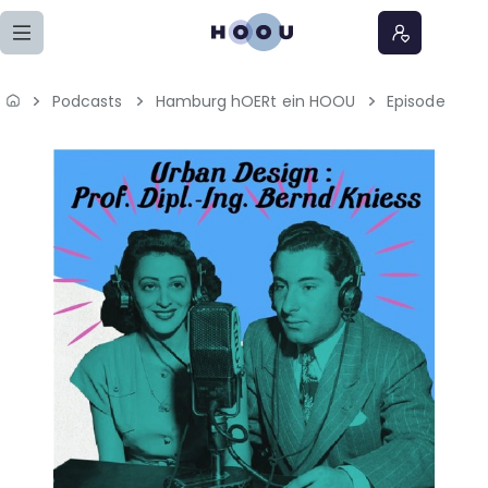
Zum Seiteninhalt springen
Podcasts
Hamburg hOERt ein HOOU
Episode
Home
Lernangebote
Podcasts
Meine Lernangebote
News
Veranstaltungen
Über uns