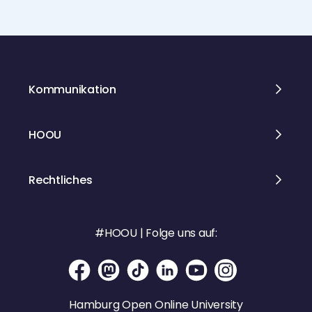
neuen Podcast der Hamburg Open
Online University reinhört. Folgt uns
direkt dort, wo ihr Podcasts hört, oder
auch bei Instagram und bei
Mastodon. Unsere Website:
https://www.hamburgwaswillstduwiss
Kommunikation
en.de
HOOU
Rechtliches
#HOOU | Folge uns auf:
Hamburg Open Online University