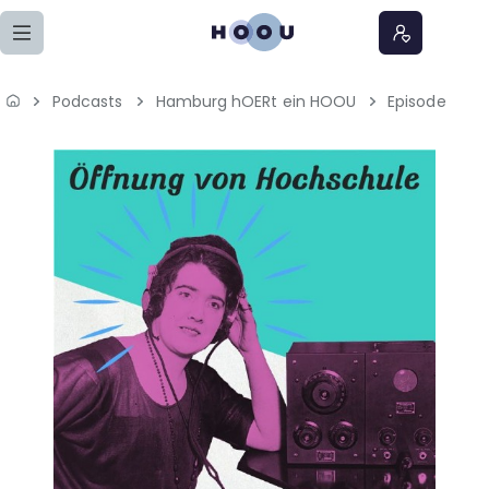
Zum Seiteninhalt springen
Podcasts
Hamburg hOERt ein HOOU
Episode
Home
Lernangebote
Podcasts
Meine Lernangebote
News
Veranstaltungen
Über uns