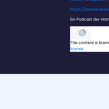
https://soundcloud
Ein Podcast der Ha
This content
is lice
license.