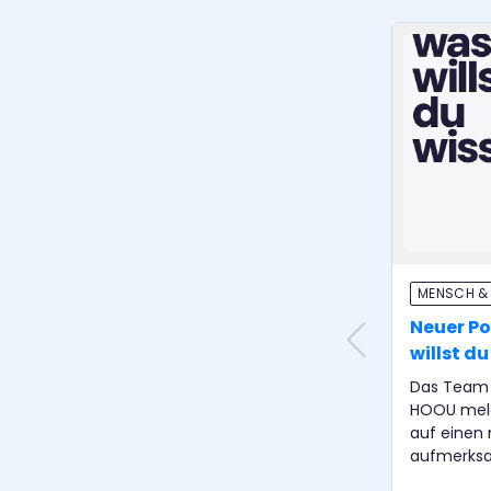
MENSCH &
Neuer P
willst d
Das Team 
HOOU meld
auf einen
aufmerksa
„Hamburg, 