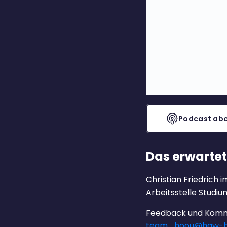
Podcast abo
Das erwartet
Christian Friedrich
Arbeitsstelle Studi
Feedback und Komm
team_hoou@haw-h