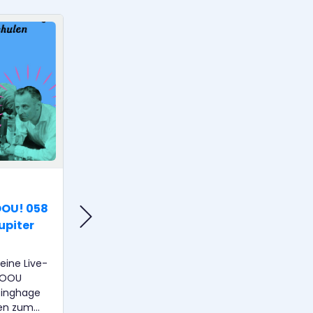
BILDUNG & LEHRE
OOU! 058
Hamburg hOERt ein HOOU!
upiter
Sönke Knutzen, neuer
Geschäftsführer der HOOU
eine Live-
28. März 2023 Prof. Sönke Knutzen,
HOOU
Studiendekan des Dekanats
singhage
"Technologie und Innovation in der
ben zum
Bildung an der TU Hamburg und seit