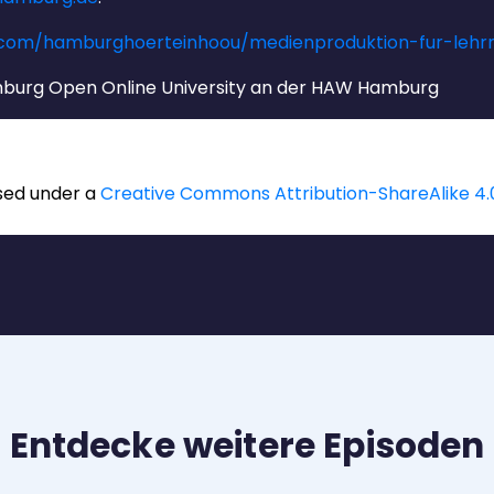
.com/hamburghoerteinhoou/medienproduktion-fur-lehrm
mburg Open Online University an der HAW Hamburg
nsed under a
Creative Commons Attribution-ShareAlike 4.0
Entdecke weitere Episoden