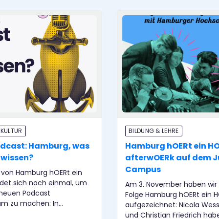
 KULTUR
BILDUNG & LEHRE
odcast: Hamburg, was
Hamburg hOERt ein H
u wissen?
afterwOERk auf dem J
Campus
von Hamburg hOERt ein
et sich noch einmal, um
Am 3. November haben wir 
 neuen Podcast
Folge Hamburg hOERt ein 
m zu machen: In
aufgezeichnet: Nicola Wes
was willst du wissen?"
und Christian Friedrich ha