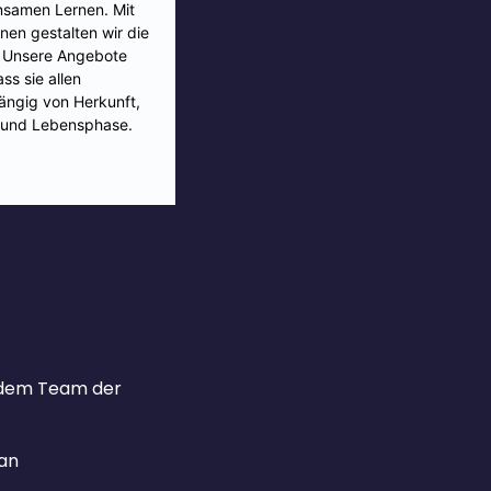
s dem Team der
 an