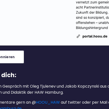
nnieren
 dich:
 im Gespräch mit Oleg Tjulenev und Jakob Kopczynski au
um und Didaktik der HAW Hamburg.
entare gern an @
HOOU_HAW
auf twitter oder per Mail
amburg.de
.