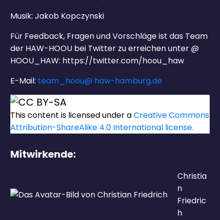
Musik: Jakob Kopczynski
Für Feedback, Fragen und Vorschläge ist das Team
der HAW-HOOU bei Twitter zu erreichen unter @
HOOU_HAW: https://twitter.com/hoou_haw
E-Mail:
team_hoou@ haw-hamburg.de
This content
is licensed under a
Creative Commons
Attribution-ShareAlike 4.0 International license.
Mitwirkende:
Christia
n
Friedric
h