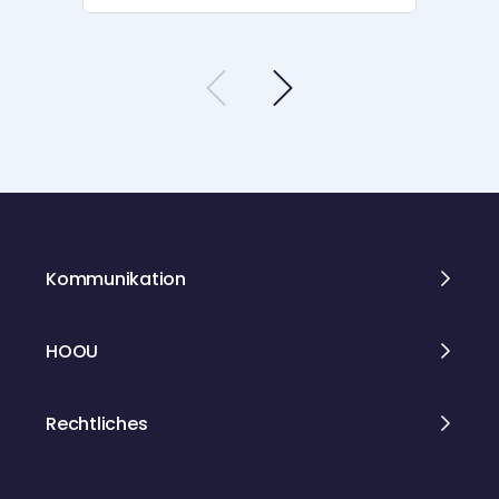
Film, Sport, Literatur und anderen
Bereichen einen Namen gemacht –
und verraten nun, welcher Weg sie
dahin geführt hat, wo sie auch anders
hätten abbiegen können. Wir würden
uns freuen, wenn ihr auch in unseren
neuen Podcast der Hamburg Open
Online University reinhört. Folgt uns
direkt dort, wo ihr Podcasts hört, oder
auch bei Instagram und bei
Mastodon. Unsere Website:
https://www.hamburgwaswillstduwiss
Kommunikation
en.de
HOOU
Rechtliches