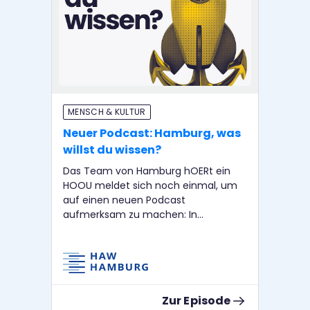
MENSCH & KULTUR
BI
Neuer Podcast: Hamburg, was
Ha
willst du wissen?
af
C
Das Team von Hamburg hOERt ein
HOOU meldet sich noch einmal, um
Am 
auf einen neuen Podcast
Fo
aufmerksam zu machen: In
auf
„Hamburg, was willst du wissen?"
und
sprechen Nicola Wessinghage und
aft
Christian Friedrich mit bekannten
im
Menschen aus Hamburg darüber, was
Ha
sie wirklich interessiert, was sie lernen
Zur Episode
und wissen wollen. Sie haben sich in