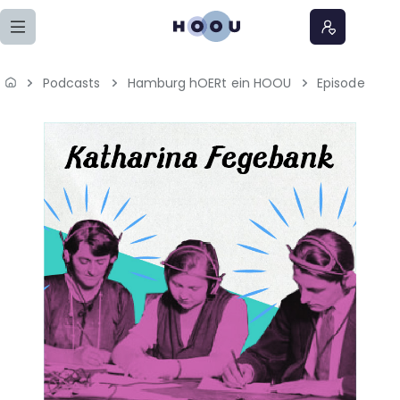
Zum Seiteninhalt springen
Podcasts
Hamburg hOERt ein HOOU
Episode
Home
Lernangebote
Podcasts
Meine Lernangebote
News
Veranstaltungen
Über uns