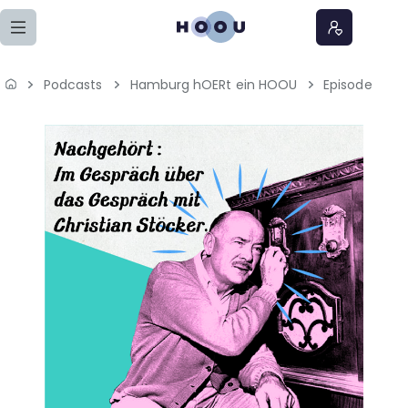
Zum Seiteninhalt springen
Podcasts
Hamburg hOERt ein HOOU
Episode
Home
Lernangebote
Podcasts
Meine Lernangebote
News
Veranstaltungen
Über uns