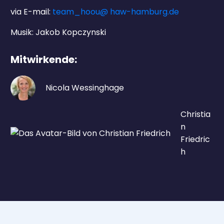
via E-mail:
team_hoou@ haw-hamburg.de
Musik: Jakob Kopczynski
Mitwirkende:
Nicola Wessinghage
Christia
n
Friedric
h