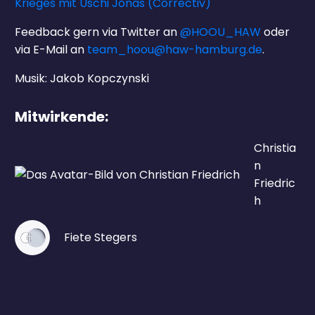
Krieges mit Uschi Jonas (Correctiv)
Feedback gern via Twitter an
@HOOU_HAW
oder
via E-Mail an
team_hoou@haw-hamburg.de
.
Musik: Jakob Kopczynski
Mitwirkende:
Christia
n
Friedric
h
Fiete Stegers