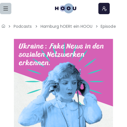
Zum Seiteninhalt springen
Podcasts
Hamburg hOERt ein HOOU
Episode
Home
Lernangebote
Podcasts
Meine Lernangebote
News
Veranstaltungen
Über uns