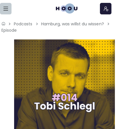
Zum Seiteninhalt springen
Podcasts
Hamburg, was willst du wissen?
Home
Episode
Lernangebote
Podcasts
Meine Lernangebote
News
Veranstaltungen
Über uns