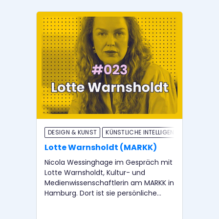
DESIGN & KUNST
KÜNSTLICHE INTELLIGENZ
DE
Lotte Warnsholdt (MARKK)
Ul
Nicola Wessinghage im Gespräch mit
Er 
Lotte Warnsholdt, Kultur- und
Ham
Medienwissenschaftlerin am MARKK in
mo
Hamburg. Dort ist sie persönliche
und
Referentin der Direktorin und hat als
Ges
Co-Kuratorin gemeinsam mit Lara
erz