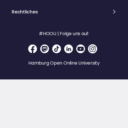
warum es sich lohnt, hitzige Debatten
wieder auf ihre Grundlagen
Rechtliches
zurückzuführen. Die Ausstellung
„Katzen!" ist noch bis zum 29.
November 2026 im MARKK zu sehen.
#HOOU | Folge uns auf:
Hamburg Open Online University