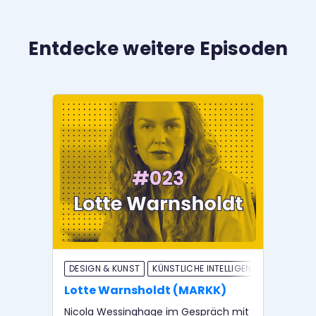
Entdecke weitere Episoden
DESIGN & KUNST
KÜNSTLICHE INTELLIGENZ
DE
Lotte Warnsholdt (MARKK)
Ul
Nicola Wessinghage im Gespräch mit
Er 