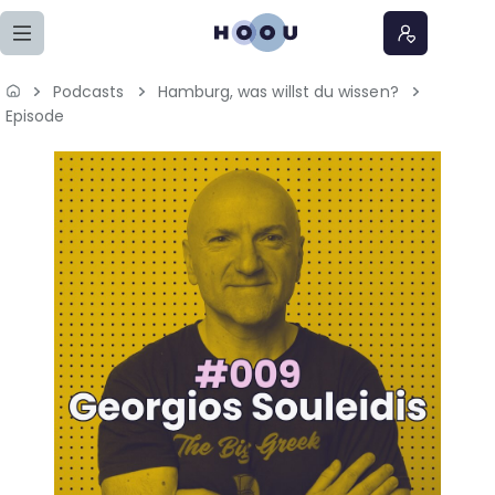
Zum Seiteninhalt springen
Podcasts
Hamburg, was willst du wissen?
Home
Episode
Lernangebote
Podcasts
Meine Lernangebote
News
Veranstaltungen
Über uns