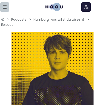
Zum Seiteninhalt springen
Podcasts
Hamburg, was willst du wissen?
Home
Episode
Lernangebote
Podcasts
Meine Lernangebote
News
Veranstaltungen
Über uns