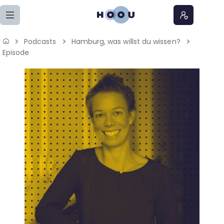
Zum Seiteninhalt springen
Podcasts
Hamburg, was willst du wissen?
Home
Episode
Lernangebote
Podcasts
Meine Lernangebote
News
Veranstaltungen
Über uns