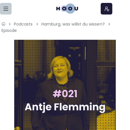
Zum Seiteninhalt springen
Podcasts
Hamburg, was willst du wissen?
Home
Episode
Lernangebote
Podcasts
Meine Lernangebote
News
Veranstaltungen
Über uns