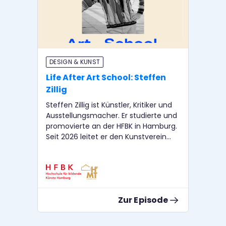
DESIGN & KUNST
P
Life After Art School: Steffen
Li
Zillig
Si
Steffen Zillig ist Künstler, Kritiker und
Cle
Ausstellungsmacher. Er studierte und
Mus
promovierte an der HFBK in Hamburg.
Zu
Seit 2026 leitet er den Kunstverein
Mar
Langenhagen. Nora Sternfeld arbeitet
Bür
als Kunstvermittlerin und Kuratorin.
Pro
Sie ist Professorin für Kunstpädagogik
Zür
an der HFBK Hamburg. Cornelius
Nor
Puschke arbeitet als Dramaturg und
Kun
Zur Episode
Kurator. Er unterrichtet an der HfMT
Pro
und der HFBK Hamburg.
HFBK H
arb