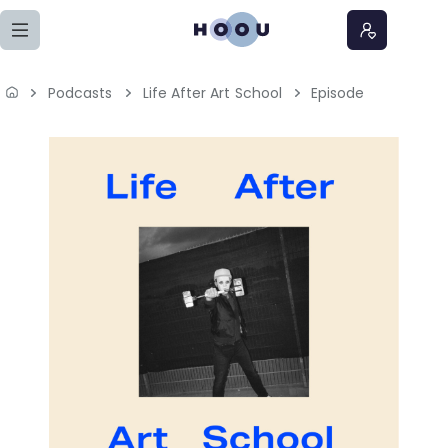
Zum Seiteninhalt springen
Podcasts
Life After Art School
Episode
Home
Lernangebote
Podcasts
Meine Lernangebote
News
Veranstaltungen
Über uns