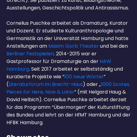
Utrecht). Sie publiziert zu Kunst, Bildungstheorie,
Ausstellungen, Geschichtspolitik und Antirassismus.
Cornelius Puschke arbeitet als Dramaturg, Kurator
und Dozent. Er studierte Kulturanthropologie und
Germanistik an der Universität Hamburg und hatte
Anstellungen am
Maxim Gorki Theater
und bei den
Berliner Festspielen
. 2014-2015 war er
Gastprofessor für Dramaturgie an der
HAW
Hamburg
. Seit 2017 arbeitet er selbstständig und
kuratierte Projekte wie “
100 neue Wörter
”
(
Literaturforum im Brecht-Haus
) oder „
1000 Scores.
Pieces for Here, Now & Later
“ (mit Helgard Haug &
David Helbich). Cornelius Puschke arbeitet derzeit
für das Programm “Übermorgen” der Kulturstiftung
des Bundes und lehrt an der HfMT Hamburg und der
HFBK Hamburg.