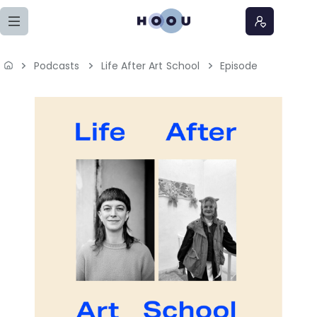
Zum Seiteninhalt springen
Podcasts
Life After Art School
Episode
Home
Lernangebote
Podcasts
Meine Lernangebote
News
Veranstaltungen
Über uns