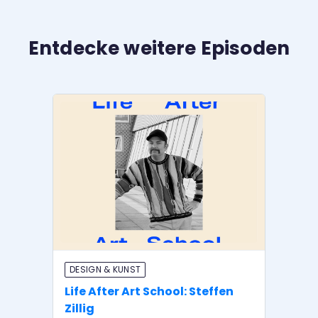
Entdecke weitere Episoden
DESIGN & KUNST
P
Life After Art School: Steffen
Li
Zillig
Si