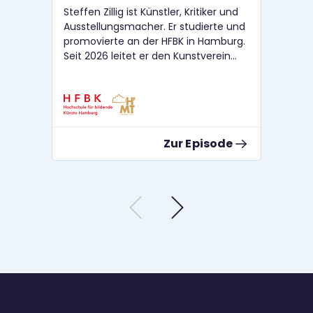
Steffen Zillig ist Künstler, Kritiker und
Cle
Ausstellungsmacher. Er studierte und
Mus
promovierte an der HFBK in Hamburg.
Zu
Seit 2026 leitet er den Kunstverein
Mar
Langenhagen. Nora Sternfeld arbeitet
Bür
als Kunstvermittlerin und Kuratorin.
Pro
Sie ist Professorin für Kunstpädagogik
Zür
an der HFBK Hamburg. Cornelius
Nor
Puschke arbeitet als Dramaturg und
Kun
Zur Episode
Kurator. Er unterrichtet an der HfMT
Pro
und der HFBK Hamburg.
HFBK H
arb
unt
HF