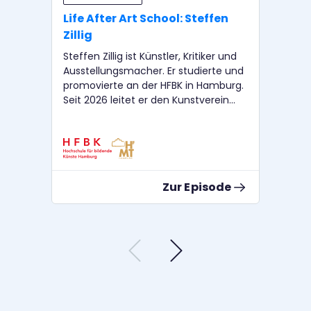
Life After Art School: Steffen
Li
Zillig
Si
Steffen Zillig ist Künstler, Kritiker und
Cle
Ausstellungsmacher. Er studierte und
Mus
promovierte an der HFBK in Hamburg.
Zu
Seit 2026 leitet er den Kunstverein
Mar
Langenhagen. Nora Sternfeld arbeitet
Bür
als Kunstvermittlerin und Kuratorin.
Pro
Sie ist Professorin für Kunstpädagogik
Zür
an der HFBK Hamburg. Cornelius
Nor
Puschke arbeitet als Dramaturg und
Kun
Zur Episode
Kurator. Er unterrichtet an der HfMT
Pro
und der HFBK Hamburg.
HFBK H
arb
unt
HF