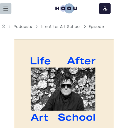
Zum Seiteninhalt springen
Podcasts
Life After Art School
Episode
Home
Lernangebote
Podcasts
Meine Lernangebote
News
Veranstaltungen
Über uns