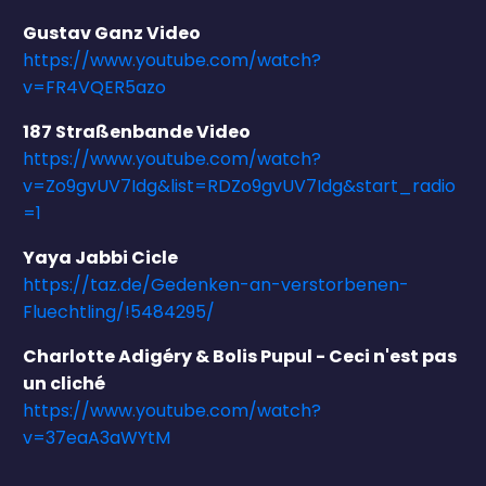
Gustav Ganz Video
https://www.youtube.com/watch?
v=FR4VQER5azo
187 Straßenbande Video
https://www.youtube.com/watch?
v=Zo9gvUV7Idg&list=RDZo9gvUV7Idg&start_radio
=1
Yaya Jabbi Cicle
https://taz.de/Gedenken-an-verstorbenen-
Fluechtling/!5484295/
Charlotte Adigéry & Bolis Pupul - Ceci n'est pas
un cliché
https://www.youtube.com/watch?
v=37eaA3aWYtM