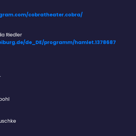
agram.com/cobratheater.cobra/
ia Riedler
freiburg.de/de_DE/programm/hamlet.1378687
r
pohl
Puschke