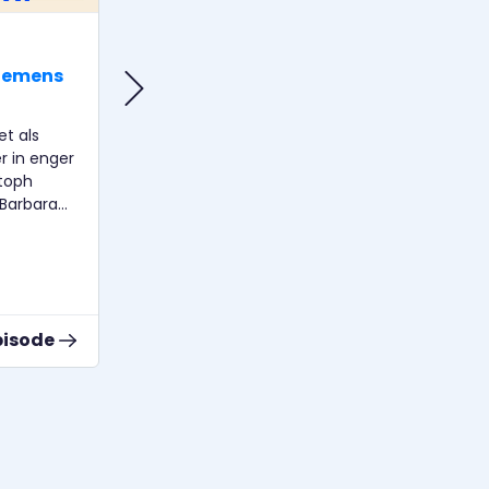
PODCAST
Clemens
Life After Art School: Liz Rech
Liz Rech arbeitet als Regisseurin,
Dramaturgin & Performerin, im
t als
Grenzbereich zwischen
 in enger
Schauspieltheater, Performance und
toph
Aktivismus. Nora Sternfeld arbeitet als
Barbara
Kunstvermittlerin und Kuratorin. Sie ist
eigene
Professorin für Kunstpädagogik an der
er, Basel,
HFBK Hamburg. Cornelius Puschke
üsseldorf.
arbeitet als Dramaturg und Kurator. Er
unterrichtet an der HfMT und der
rin. Sie ist
HFBK Hamburg.
pisode
Zur Episode
ogik an der
Kurator. Er
nd der