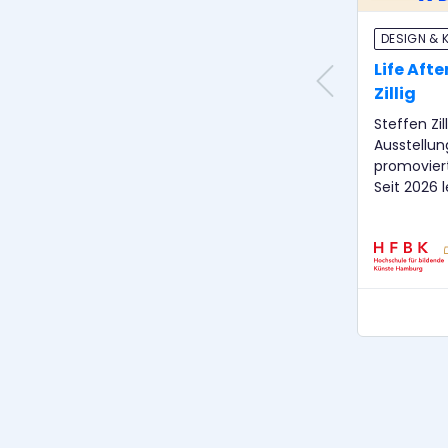
DESIGN & 
Life Afte
Zillig
Steffen Zill
Ausstellun
promovier
Seit 2026 
Langenhage
als Kunstv
Sie ist Pr
an der HFBK Ha
Puschke a
Kurator. E
und der H