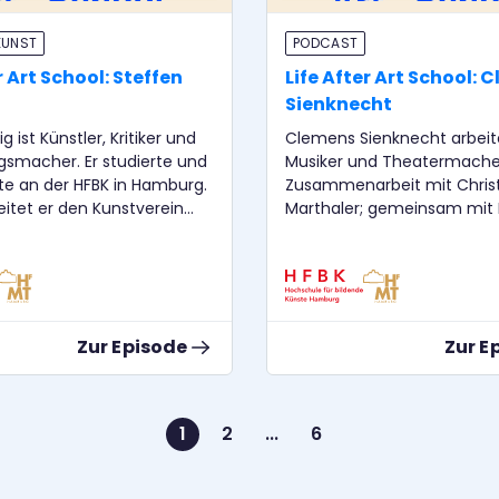
KUNST
PODCAST
r Art School: Steffen
Life After Art School: 
Sienknecht
ig ist Künstler, Kritiker und
Clemens Sienknecht arbeite
gsmacher. Er studierte und
Musiker und Theatermacher
te an der HFBK in Hamburg.
Zusammenarbeit mit Chris
leitet er den Kunstverein
Marthaler; gemeinsam mit 
n. Nora Sternfeld arbeitet
Bürk inszenierte er zudem 
ermittlerin und Kuratorin.
Produktionen u. a. in Hannov
ofessorin für Kunstpädagogik
Zürich, Hamburg, Köln und D
mburg. Cornelius
Nora Sternfeld arbeitet als
rbeitet als Dramaturg und
Kunstvermittlerin und Kurato
Zur Episode
Zur E
r unterrichtet an der HfMT
Professorin für Kunstpädag
FBK Hamburg.
HFBK Hamburg. Cornelius Puschke
arbeitet als Dramaturg und 
unterrichtet an der HfMT u
1
2
...
6
HFBK Hamburg.