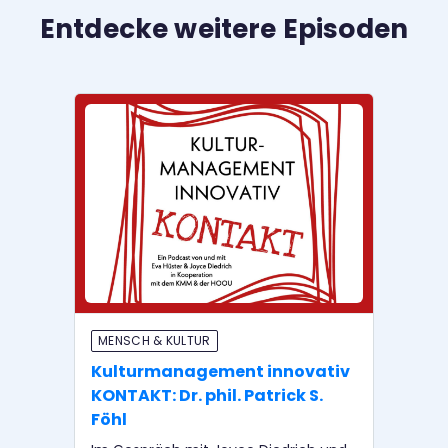
Entdecke weitere Episoden
MENSCH & KULTUR
ME
Kulturmanagement innovativ
Ku
KONTAKT: Dr. phil. Patrick S.
KO
Föhl
Im 
und