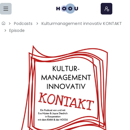
Zum Seiteninhalt springen
Podcasts
Kulturmanagement innovativ KONTAKT
Home
Episode
Lernangebote
Podcasts
Meine Lernangebote
News
Veranstaltungen
Über uns