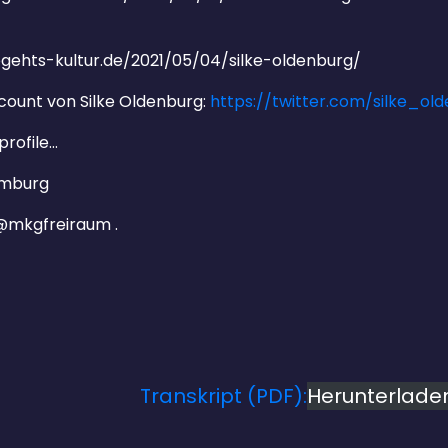
/
iegehts-kultur.de/2021/05/04/silke-oldenburg/
count von Silke Oldenburg:
https://twitter.com/silke_o
profile…
mburg
 @mkgfreiraum .
Transkript (PDF):
Herunterlade