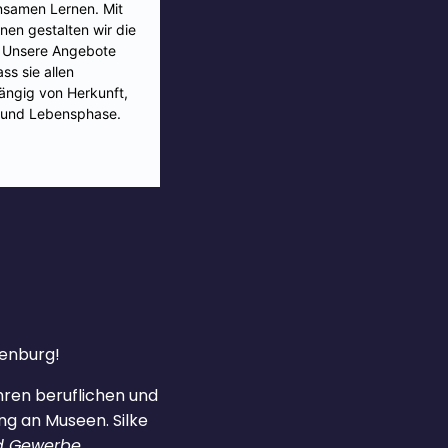
denburg!
hren beruflichen und
ng an Museen. Silke
d Gewerbe