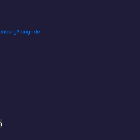
ldenburg?lang=de
n