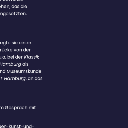
ehen, das die
 umgesetzten,
egte sie einen
rücke von der
.a. bei der
Klassik
n Hamburg
als
 und Museumskunde
T Hamburg
, an das
 im Gespräch mit
fuer-kunst-und-