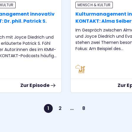
 KULTUR
MENSCH & KULTUR
anagement innovativ
Kulturmanagement in
Dr. phil. Patrick S.
KONTAKT: Alma Seiber
Im Gespräch zwischen Alma
und Joyce Diedrich und Eva
ch mit Joyce Diedrich und
stehen zwei Themen beson
erläuterte Patrick S. Föhl
Fokus: Am Beispiel des
der Autor:innen des im KMM-
Residenzprogramms der
-KONTAKT-Podcasts häufig
Kulturakademie Tarabya be
 Textes die Grundlagen
Alma Seiberth den (notwe
ständnisses der
Wandel hin zu einem nachh
ager:innen als Masters of
Kulturmanagement, wie es
s“.
Zur Episode
Zur E
schon von Tina Heine in ein
früheren Folge der KMM-in
Reihe herausgestellt wurde:
Festivals oder Residenzen
1
2
...
8
eingeladene Künstler:inne
zunehmend für längere Pe
aufgenommen, um nachhal
Kontakte zu knüpfen und wi