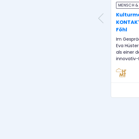
MENSCH &
Kulturm
KONTAKT: 
Föhl
Im Gesprä
Eva Hüster 
als einer 
innovativ
erwähnten
seines Ver
„Kulturman
Interspace