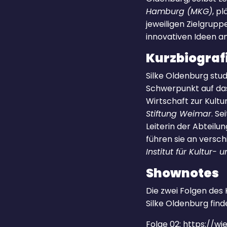
Hamburg (MKG)
, p
jeweiligen Zielgrupp
innovativen Ideen 
Kurzbiograf
Silke Oldenburg stud
Schwerpunkt auf das
Wirtschaft zur Kultu
Stiftung Weimar
. Se
Leiterin der Abtei
führen sie an versc
Institut für Kultu
Shownotes
Die zwei Folgen de
Silke Oldenburg finde
Folge 02: https://