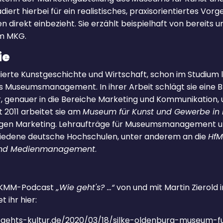
lädiert hierbei für ein realistisches, praxisorientiertes Vorg
en direkt einbezieht. Sie erzählt beispielhaft von bereits
am MKG.
ie
ierte Kunstgeschichte und Wirtschaft, schon im Studium l
 Museumsmanagement. In ihrer Arbeit schlägt sie eine B
r, genauer in die Bereiche Marketing und Kommunikation, u
it 2011 arbeitet sie am
Museum für Kunst und Gewerbe i
lungen Marketing. Lehraufträge für Museumsmanagement
hiedene deutsche Hochschulen, unter anderem an die
HfM
r- und Medienmanagement
.
s KMM-Podcast
„Wie geht's? ...“
von und mit Martin Zierold
t ihr hier:
wiegehts-kultur.de/2020/03/18/silke-oldenburg-museum-