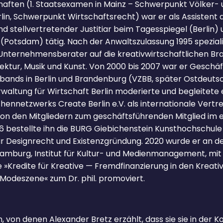
aften (1. Staatsexamen in Mainz – Schwerpunkt Völker- 
lin, Schwerpunkt Wirtschaftsrecht) war er als Assistent 
d stellvertretender Justitiar beim Tagesspiegel (Berlin)
(Potsdam) tätig. Nach der Anwaltszulassung 1995 spezialis
er Unternehmensberater auf die kreativwirtschaftlichen B
ektur, Musik und Kunst. Von 2000 bis 2007 war er Geschäf
bands in Berlin und Brandenburg (VZBB, später Ostdeutsc
waltung für Wirtschaft Berlin moderierte und begleitete 
ennetzwerks Create Berlin e.V. als internationale Vertre
on den Mitgliedern zum geschäftsführenden Mitglied im 
16 bestellte ihn die BURG Giebichenstein Kunsthochschule
r Designrecht und Existenzgründung. 2020 wurde er an d
amburg, Institut für Kultur- und Medienmanagement, mit 
e »Kredite für Kreative — Fremdfinanzierung in den Krea
r Modeszene« zum Dr. phil. promoviert.
n, von denen Alexander Bretz erzählt, dass sie sie in der 