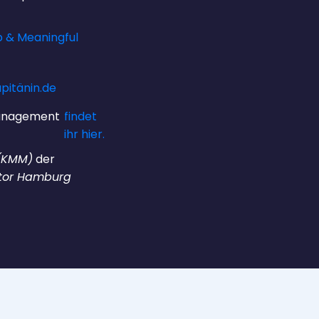
p & Meaningful
pitänin.de
management
findet
ihr hier.
 (KMM)
der
tor Hamburg