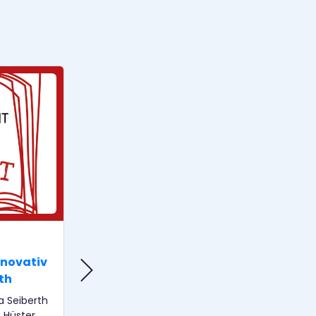
MENSCH & KULTUR
novativ
Kulturmanagement innovativ
th
KONTAKT: Prof. Dr. Oliver
Scheytt
 Seiberth
 Hüster