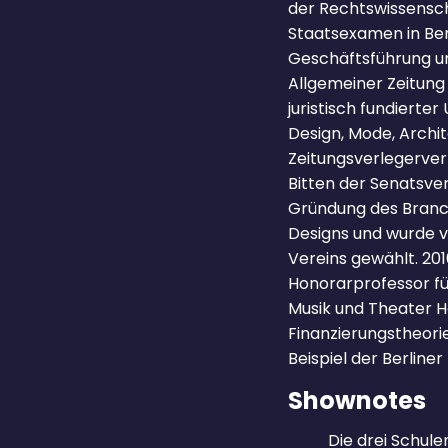
der Rechtswissensch
Staatsexamen in Ber
Geschäftsführung un
Allgemeiner Zeitung 
juristisch fundiert
Design, Mode, Archit
Zeitungsverlegerver
Bitten der Senatsver
Gründung des Branch
Designs und wurde v
Vereins gewählt. 20
Honorarprofessor fü
Musik und Theater H
Finanzierungstheori
Beispiel der Berline
Shownotes
Die drei Schule