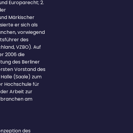
und Europarecht; 2.
der
 und Märkischer
ierte er sich als
ranchen, vorwiegend
tsführer des
hland, VZBO). Auf
er 2006 die
tung des Berliner
ersten Vorstand des
 Halle (Saale) zum
er Hochschule für
der Arbeit zur
tivbranchen am
Konzeption des