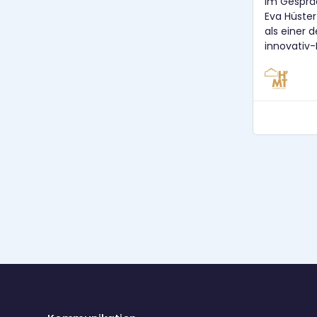
Im Gesprä
Eva Hüster 
als einer 
innovativ
erwähnten
seines Ver
„Kulturman
Interspace