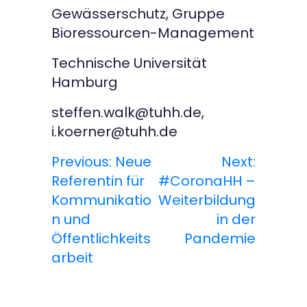
Gewässerschutz, Gruppe
Bioressourcen-Management
Technische Universität
Hamburg
steffen.walk@tuhh.de,
i.koerner@tuhh.de
Previous:
Neue
Next:
B
Referentin für
#CoronaHH –
e
Kommunikatio
Weiterbildung
n und
in der
i
Öffentlichkeits
Pandemie
t
arbeit
r