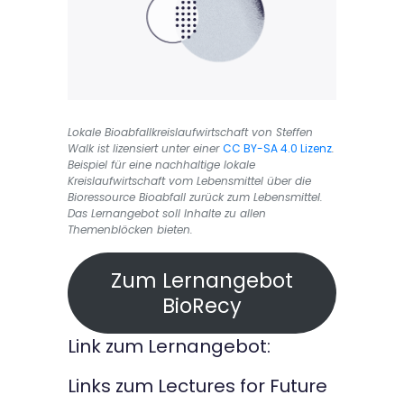
Lokale Bioabfallkreislaufwirtschaft von Steffen
Walk ist lizensiert unter einer
CC BY-SA 4.0 Lizenz
.
Beispiel für eine nachhaltige lokale
Kreislaufwirtschaft vom Lebensmittel über die
Bioressource Bioabfall zurück zum Lebensmittel.
Das Lernangebot soll Inhalte zu allen
Themenblöcken bieten.
Zum Lernangebot
BioRecy
Link zum Lernangebot:
Links zum Lectures for Future