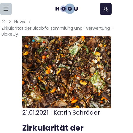
Zum Seiteninhalt springen
News
Zirkularität der Bioabfallsammlung und -verwertung –
Home
BioReCy
Lernangebote
Podcasts
Meine Lernangebote
News
Veranstaltungen
21.01.2021
|
Katrin Schröder
Zirkularität der
Über uns