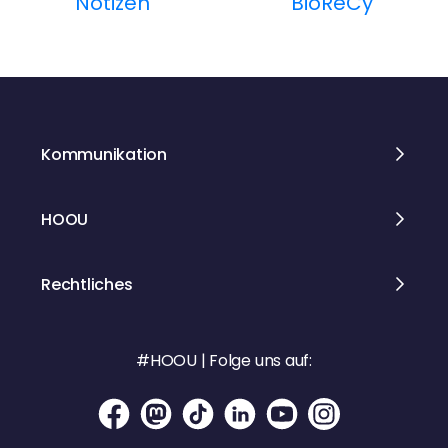
t
Notizen
BioReCy
r
a
g
Kommunikation
s
n
HOOU
a
Rechtliches
v
i
#HOOU | Folge uns auf:
g
a