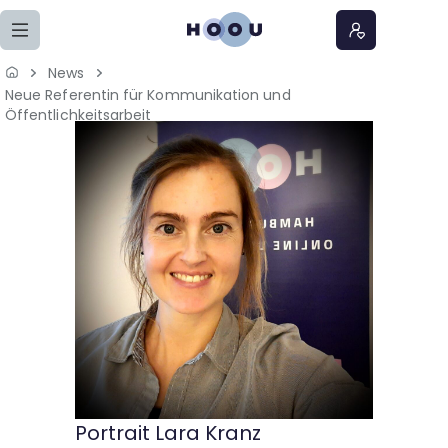
Zum Seiteninhalt springen
News
Neue Referentin für Kommunikation und
Home
Öffentlichkeitsarbeit
Lernangebote
Podcasts
Meine Lernangebote
News
Veranstaltungen
Über uns
Portrait Lara Kranz