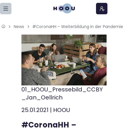
Zum Seiteninhalt springen
News
#CoronaHH – Weiterbildung in der Pandemie
Home
Lernangebote
Podcasts
Meine Lernangebote
01_HOOU_Pressebild_CCBY
News
_Jan_Oellrich
Veranstaltungen
25.01.2021
|
HOOU
Über uns
#CoronaHH –