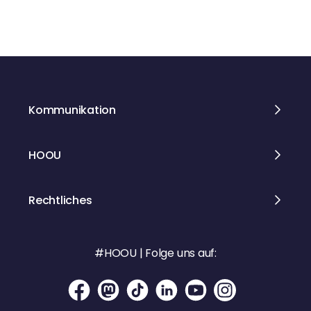
n
g
e
n
Kommunikation
HOOU
Rechtliches
#HOOU | Folge uns auf: