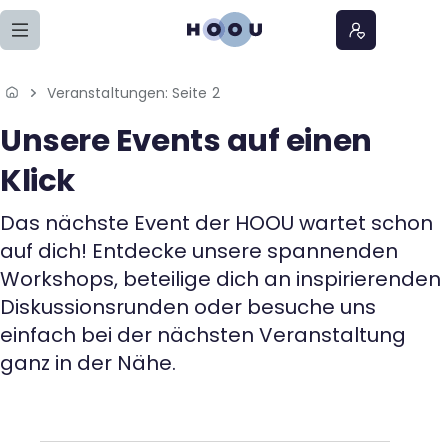
Zum Seiteninhalt springen
Veranstaltungen
: Seite 2
Home
Unsere Events auf einen
Lernangebote
Klick
Podcasts
Das nächste Event der HOOU wartet schon
auf dich! Entdecke unsere spannenden
Meine Lernangebote
Workshops, beteilige dich an inspirierenden
Diskussionsrunden oder besuche uns
News
einfach bei der nächsten Veranstaltung
ganz in der Nähe.
Veranstaltungen
Über uns