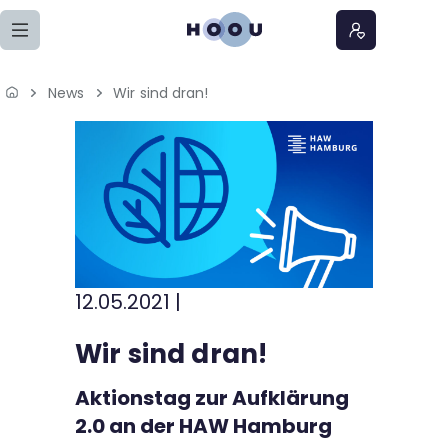
Zum Seiteninhalt springen
News
Wir sind dran!
Home
Lernangebote
Podcasts
Meine Lernangebote
12.05.2021
|
News
Wir sind dran!
Veranstaltungen
Aktionstag zur Aufklärung
2.0 an der HAW Hamburg
Über uns