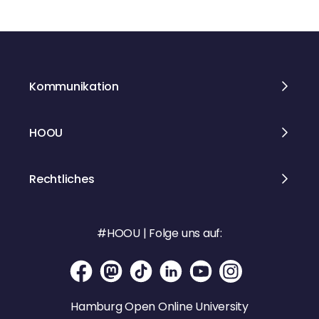
i
t
r
Kommunikation
a
g
HOOU
s
Rechtliches
n
a
#HOOU | Folge uns auf:
v
i
Hamburg Open Online University