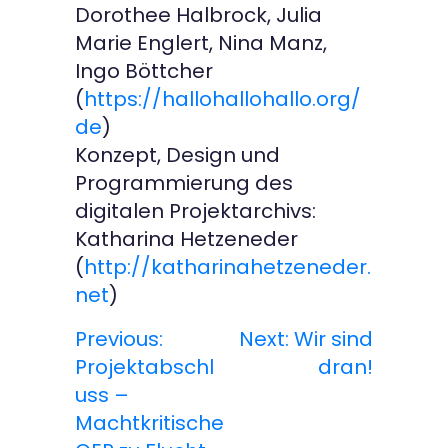
Dorothee Halbrock, Julia
Marie Englert, Nina Manz,
Ingo Böttcher
(
https://hallohallohallo.org/
de
)
Konzept, Design und
Programmierung des
digitalen Projektarchivs:
Katharina Hetzeneder
(
http://katharinahetzeneder.
net
)
Previous:
Next:
Wir sind
B
Projektabschl
dran!
e
uss –
Machtkritische
i