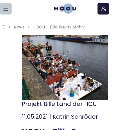
Zum Seiteninhalt springen
News
HOOU – Bille Raum Archiv
Home
Lernangebote
Podcasts
Meine Lernangebote
News
Projekt Bille Land der HCU
Veranstaltungen
11.05.2021
|
Katrin Schröder
Über uns