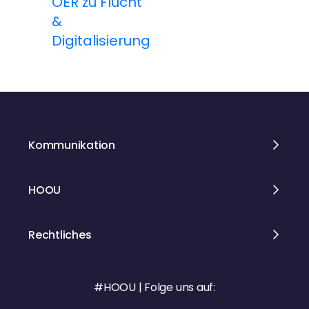
OER zu Flucht
t
&
Digitalisierung
r
a
g
s
Kommunikation
n
HOOU
a
v
Rechtliches
i
#HOOU | Folge uns auf:
g