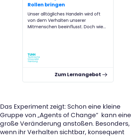
Rollen bringen
Unser alltägliches Handeln wird oft
von dem Verhalten unserer
Mitmenschen beeinflusst. Doch wie
viele Personen braucht es, um uns
selbst und andere zu nachhaltigem
Handeln zu motivieren – zum Beispiel,
um unsere Umgebung sauber zu
halten? Schlüpf hinein in die Rolle des
Beobachter-Aliens „Observer“ und
beobachte das Wegwerfverhalten
Zum Lernangebot
von Menschen mit Hilfe eines
Simulations-Labors. Kannst du das
Wissen übertragen, um nachhaltiges
Handeln in deinem Umfeld ins Rollen
zu bringen?
Das Experiment zeigt: Schon eine kleine
Gruppe von „Agents of Change“
kann eine
große Veränderung anstoßen. Besonders,
wenn ihr Verhalten sichtbar, konsequent