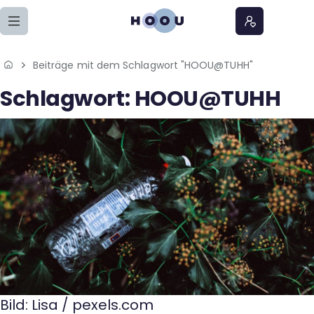
Zum Seiteninhalt springen
Beiträge mit dem Schlagwort "HOOU@TUHH"
Home
Schlagwort:
HOOU@TUHH
Lernangebote
Podcasts
Meine Lernangebote
News
Veranstaltungen
Über uns
Bild: Lisa / pexels.com