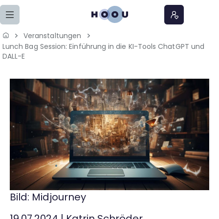
Zum Seiteninhalt springen
Veranstaltungen
Lunch Bag Session: Einführung in die KI-Tools ChatGPT und
Home
DALL-E
Lernangebote
Podcasts
Meine Lernangebote
News
Veranstaltungen
Bild: Midjourney
Über uns
19.07.2024
|
Katrin Schröder