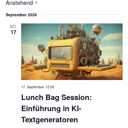
V
Anstehend
Kontakt
D
e
September 2026
a
r
t
DO.
17
u
a
m
n
w
ä
s
h
t
l
a
e
17. September, 12:00
n
l
Lunch Bag Session:
.
t
Einführung in KI-
u
Textgeneratoren