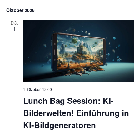
n
Oktober 2026
g
e
DO.
1
n
1. Oktober, 12:00
Lunch Bag Session: KI-
Bilderwelten! Einführung in
KI-Bildgeneratoren