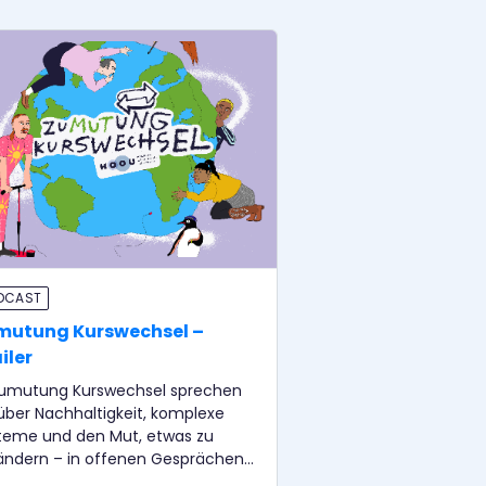
DCAST
mutung Kurswechsel –
iler
Zumutung Kurswechsel sprechen
 über Nachhaltigkeit, komplexe
teme und den Mut, etwas zu
ändern – in offenen Gesprächen
 Menschen und über Projekte, die