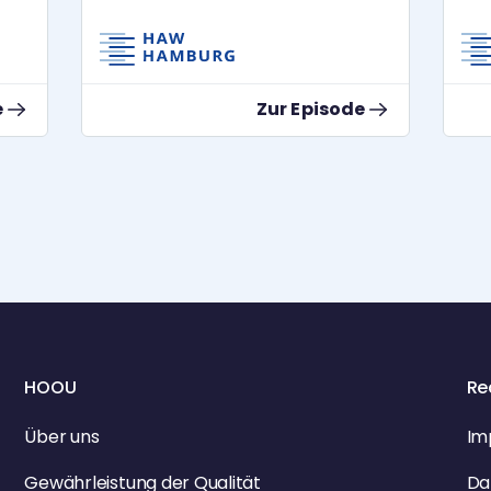
oßen
Schlüsselmomente, gesellschaftliche
Wan
…]
Veränderungen und die Frage, wie
aus Beobachtungen echte
Veränderung entstehen kann. Dabei
e
Zur Episode
werfen die beiden einen Blick auf den
Earth Overshoot Day, die Sustainable
Development Goals (SDGs) und die
Bedeutung von Zusammenarbeit,
Haltung und Verbundenheit.
Außerdem wird deutlich, warum
Nachhaltigkeit keine perfekte Lösung
kennt, sondern vielmehr eine
gemeinsame Suchbewegung ist.
Denn oft beginnt Veränderung nicht
mit einem großen Plan, sondern mit
einem kleinen Stolpern – und dem
HOOU
Re
Mut, trotzdem loszugehen. In dieser
Folge erfährst du: * Warum
Nachhaltigkeit immer auch
Über uns
Im
Transformation bedeutet * Was der
Earth Overshoot Day über unseren
Gewährleistung der Qualität
Da