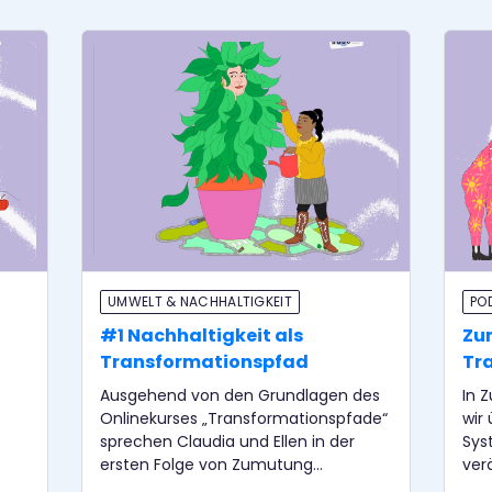
UMWELT & NACHHALTIGKEIT
PO
#1 Nachhaltigkeit als
Zu
Transformationspfad
Tra
Ausgehend von den Grundlagen des
In 
Onlinekurses „Transformationspfade“
wir
sprechen Claudia und Ellen in der
Sys
ersten Folge von Zumutung
ver
Kurswechsel um persönliche
mit