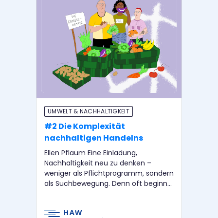
UMWELT & NACHHALTIGKEIT
UM
#2 Die Komplexität
#1
nachhaltigen Handelns
Tr
Ellen Pflaum Eine Einladung,
Au
Nachhaltigkeit neu zu denken –
Onl
weniger als Pflichtprogramm, sondern
spr
als Suchbewegung. Denn oft beginnt
er
Veränderung nicht mit einem großen
Kur
Plan, sondern mit einem kleinen
Sch
Stolpern – […]
Ver