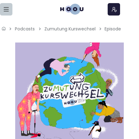
Zum Seiteninhalt springen
Podcasts
Zumutung Kurswechsel
Episode
Home
Lernangebote
Podcasts
Meine Lernangebote
News
Veranstaltungen
Über uns