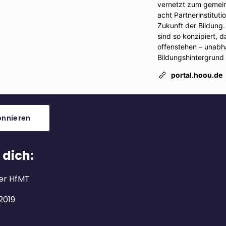
nnieren
 dich:
er HfMT
2019