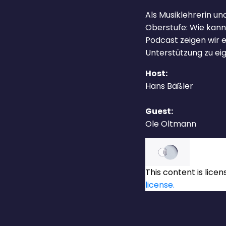
Als Musiklehrerin u
Oberstufe: Wie kan
Podcast zeigen wir 
Unterstützung zu e
Host:
Hans Bäßler
Guest:
Ole Oltmann
This content
is lice
license.