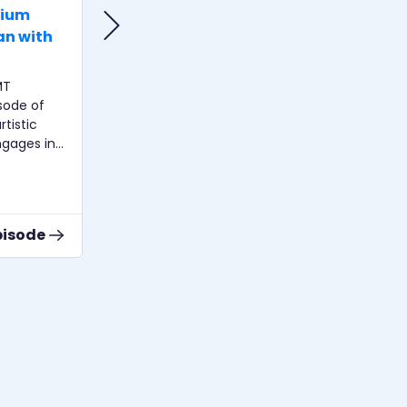
rium
ArtistsTalk #10 – Take care of
an with
your voice!
Wenn die Stimme nicht mehr
stimmt- in diesem Podcast sprechen
MT
Linda Smailus und Beate von
Kirchbach über Praxistipps zur Pflege
tistic
der Stimme und Stimmgesundheit.
ngages in
th Prof.
d
founder of
ator of
pisode
Zur Episode
cs,
g,
nce,
theoretical
ons of