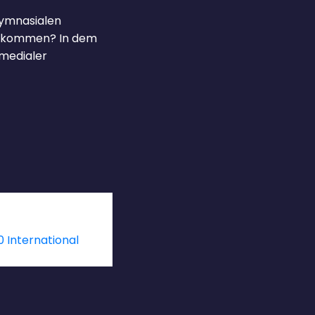
Gymnasialen
en kommen? In dem
 medialer
 International