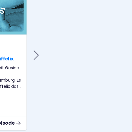
MENSCH & KULTUR
4227.10: Lars Schmeink –
ffelix
Zukunft neu denken
it Gesine
Wie können wir uns andere Welten,
andere Formen des Miteinanders, des
amburg. Es
Lernens und Arbeitens vorstellen?
ffelix das
Diesen Fragen geht der Science-
eworden.
Fiction- und Fantastikforscher Dr. Lars
die
Schmeink nach. In der HOOU hat er
e
von 2018 bis 2020 die Projekte
wurden.
“SciFiVisions” und “Zukunft |
Gesellschaft | Technologie”
pisode
Zur Episode
entwickelt und umgesetzt, letzteres
zusammen mit Axel Dürkop, der auch