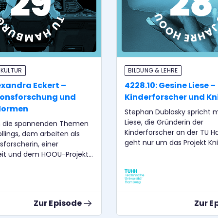
 KULTUR
BILDUNG & LEHRE
exandra Eckert –
4228.10: Gesine Liese –
ionsforschung und
Kinderforscher und Kni
 Normen
Stephan Dublasky spricht m
Liese, die Gründerin der
 in die spannenden Themen
Kinderforscher an der TU H
llings, dem arbeiten als
geht nur um das Projekt Kni
sforscherin, einer
durch die HOOU bekannt g
eit und dem HOOU-Projekt
Wir bekommen Einblicke in 
erbindet.
Experimente und warum di
Kinderforscher gegründet 
Zur Episode
Zur E