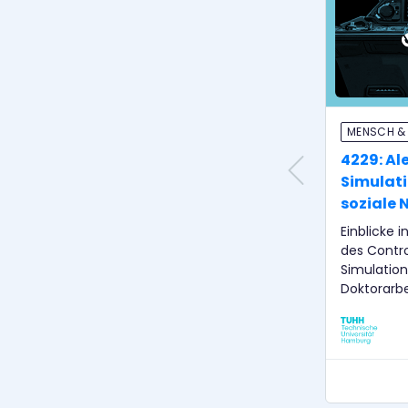
MENSCH &
4229: Al
Simulat
soziale
Einblicke
des Contro
Simulation
Doktorarb
das alles v