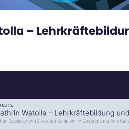
lla – Lehrkräftebildun