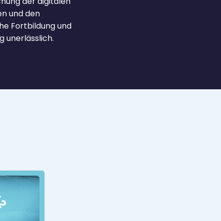
chung der digitalen
zen und den
he Fortbildung und
 unerlässlich.