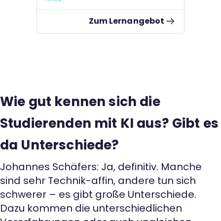
wie Bilderstellung, Musikkomposition
oder Videoproduktion. Die
Zum Lernangebot
Veränderungen, die KI mit sich bringt,
wirken sich aber auch unmittelbar
auf unsere persönliche und
berufliche Bildung aus. Diese
Zusammenhänge möchten wir dir
gerne hier in diesem Lernmodul
vermitteln. Dafür haben zahlreiche
Wie gut kennen sich die
Studentinnenund Studenten in
Kooperation mit beruflichen Schulen
Studierenden mit KI aus? Gibt es
Konzepte entwickelt, wie Künstliche
Intelligenz für verschiedene Akteure
zum Vorteil werden kann.
da Unterschiede?
Johannes Schäfers: Ja, definitiv. Manche
sind sehr Technik-affin, andere tun sich
schwerer – es gibt große Unterschiede.
Dazu kommen die unterschiedlichen