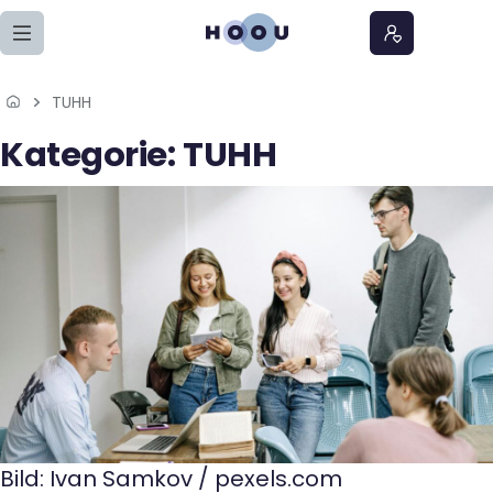
Zum Seiteninhalt springen
TUHH
Home
Kategorie:
TUHH
Lernangebote
Podcasts
Meine Lernangebote
News
Veranstaltungen
Über uns
Bild: Ivan Samkov / pexels.com