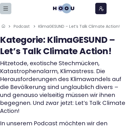
Zum Seiteninhalt springen
Podcast
KlimaGESUND – Let’s Talk Climate Action!
Home
Kategorie:
KlimaGESUND –
Lernangebote
Let’s Talk Climate Action!
Podcasts
Hitzetode, exotische Stechmücken,
Katastrophenalarm, Klimastress. Die
Meine Lernangebote
Herausforderungen des Klimawandels auf
die Bevölkerung sind unglaublich divers –
News
und genauso vielseitig müssen wir ihnen
begegnen. Und zwar jetzt: Let’s Talk Climate
Veranstaltungen
Action!
Über uns
In unserem Podcast möchten wir den