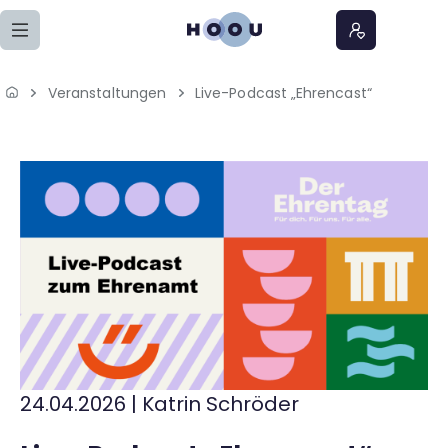
Zum Seiteninhalt springen
Veranstaltungen
Live-Podcast „Ehrencast“
Home
Lernangebote
Podcasts
Meine Lernangebote
News
Veranstaltungen
24.04.2026
|
Katrin Schröder
Über uns