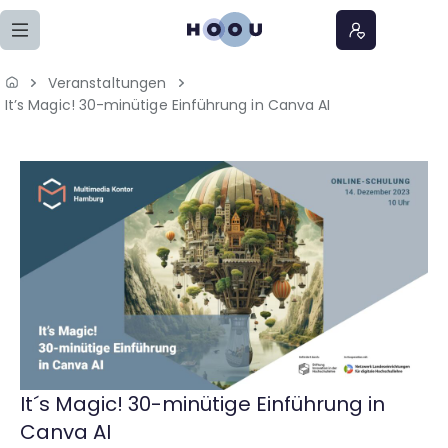
Zum Seiteninhalt springen
Veranstaltungen
Home
It’s Magic! 30-minütige Einführung in Canva AI
Lernangebote
Podcasts
Meine Lernangebote
News
Veranstaltungen
It´s Magic! 30-minütige Einführung in
Canva AI
Über uns