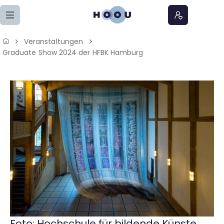
Zum Seiteninhalt springen
Veranstaltungen
Home
Graduate Show 2024 der HFBK Hamburg
Lernangebote
Podcasts
Meine Lernangebote
News
Veranstaltungen
Über uns
Foto: Hochschule für bildende Künste