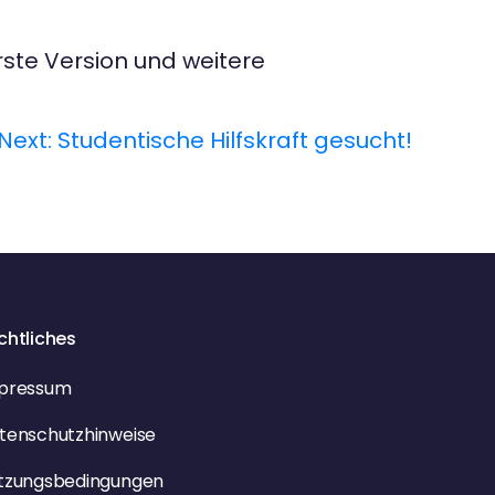
rste Version und weitere
Next:
Studentische Hilfskraft gesucht!
chtliches
pressum
tenschutzhinweise
tzungsbedingungen