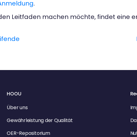
 Anmeldung
.
r den Leitfaden machen möchte, findet eine e
ifende
HOOU
Re
Über uns
Im
Gewährleistung der Qualität
Da
OER-Repositorium
Nu