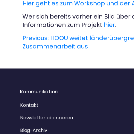
Hier geht es zum Workshop und der
Wer sich bereits vorher ein Bild übe
Informationen zum Projekt
hier
.
Previous:
HOOU weitet länderübergre
B
Zusammenarbeit aus
e
i
t
r
Kommunikation
a
Kontakt
g
Newsletter abonnieren
Blog-Archiv
s