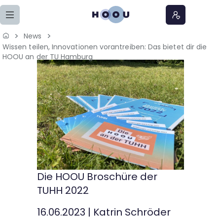
Zum Seiteninhalt springen
News
Wissen teilen, Innovationen vorantreiben: Das bietet dir die
Home
HOOU an der TU Hamburg
Lernangebote
Podcasts
Meine Lernangebote
News
Die HOOU Broschüre der
Veranstaltungen
TUHH 2022
16.06.2023
|
Katrin Schröder
Über uns