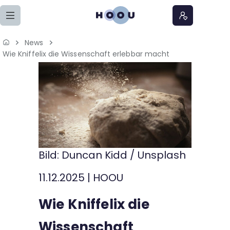
Zum Seiteninhalt springen
News
Home
Wie Kniffelix die Wissenschaft erlebbar macht
Lernangebote
Podcasts
Meine Lernangebote
Bild: Duncan Kidd / Unsplash
News
11.12.2025
|
HOOU
Veranstaltungen
Wie Kniffelix die
Über uns
Wissenschaft