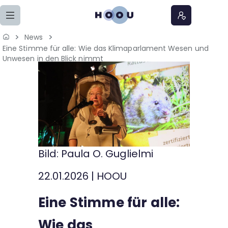
Zum Seiteninhalt springen
News
Eine Stimme für alle: Wie das Klimaparlament Wesen und
Home
Unwesen in den Blick nimmt
Lernangebote
Podcasts
Meine Lernangebote
Bild: Paula O. Guglielmi
News
22.01.2026
|
HOOU
Veranstaltungen
Eine Stimme für alle:
Über uns
Wie das