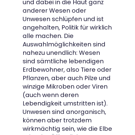
und dabei in die Haut ganz
geleckt, seid also erneut hier, um ein
anderer Wesen oder
weiteres Spiel zu wagen, das noch
Unwesen schlüpfen und ist
mehr in die Tiefe geht? Hier geht es
zu den → Erweiterungen für die
angehalten, Politik für wirklich
Parlamentsphase
alle machen. Die
Auswahlmöglichkeiten sind
nahezu unendlich: Wesen
sind sämtliche lebendigen
Erdbewohner, also Tiere oder
Pflanzen, aber auch Pilze und
winzige Mikroben oder Viren
(auch wenn deren
Lebendigkeit umstritten ist).
Unwesen sind anorganisch,
können aber trotzdem
wirkmächtig sein, wie die Elbe