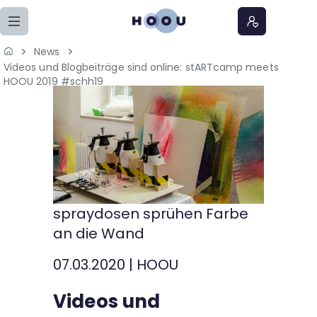
Zum Seiteninhalt springen
News
Videos und Blogbeiträge sind online: stARTcamp meets
Home
HOOU 2019 #schh19
Lernangebote
Podcasts
Meine Lernangebote
spraydosen sprühen Farbe
News
an die Wand
Veranstaltungen
07.03.2020
|
HOOU
Videos und
Über uns