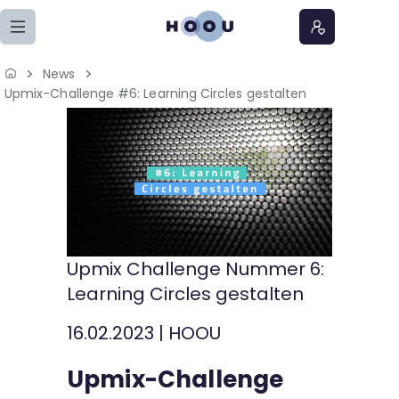
Zum Seiteninhalt springen
News
Home
Upmix-Challenge #6: Learning Circles gestalten
Lernangebote
Podcasts
Meine Lernangebote
Upmix Challenge Nummer 6:
News
Learning Circles gestalten
Veranstaltungen
16.02.2023
|
HOOU
Upmix-Challenge
Über uns