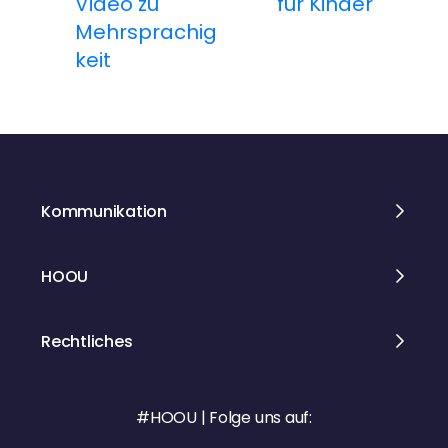
Video zu
für Kinder
i
Mehrsprachig
t
keit
r
a
g
Kommunikation
s
n
HOOU
a
Rechtliches
v
i
#HOOU | Folge uns auf: