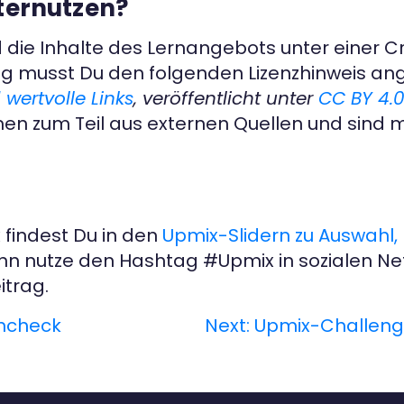
iternutzen?
nd die Inhalte des Lernangebots unter ein
zung musst Du den folgenden Lizenzhinweis a
wertvolle Links
, veröffentlicht unter
CC BY 4.
 zum Teil aus externen Quellen und sind mi
findest Du in den
Upmix-Slidern zu Auswahl, 
dann nutze den Hashtag #Upmix in sozialen N
trag.
encheck
Next:
Upmix-Challenge