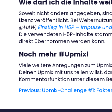
Wie darf ich die Inhalte we
Soweit nicht anders angegeben, si
Lizenz veröffentlicht. Bei Weiternut
@HAW,
Einstieg in H5P – Impulse und 
Die verwendeten H5P-Inhalte stammen
direkt übernommen werden kann.
Noch mehr #Upmix!
Viele weitere Anregungen zum Upmix 
Deinen Upmix mit uns teilen willst, 
Kommentarfunktion unter diesem Bei
Previous:
Upmix-Challenge #1: Fakt
B
e