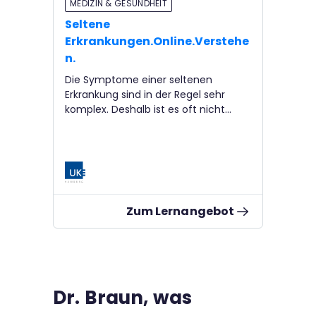
MEDIZIN & GESUNDHEIT
Seltene
Erkrankungen.Online.Verstehe
n.
Die Symptome einer seltenen
Erkrankung sind in der Regel sehr
komplex. Deshalb ist es oft nicht
leicht, sofort die Ursache zu finden.
Oft fehlt jedoch der Zugang zu
verlässlichen Informationen
bezüglich Ursachen und
Behandlungsmöglichkeiten.
Zum Lernangebot
Dr. Braun, was