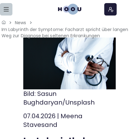
Zum Seiteninhalt springen
News
Im Labyrinth der Symptome: Facharzt spricht über langen
Home
Weg zur Diagnose bei seltenen Erkrankungen
Lernangebote
Podcasts
Meine Lernangebote
Bild: Sasun
News
Bughdaryan/Unsplash
Veranstaltungen
07.04.2026
|
Meena
Stavesand
Über uns