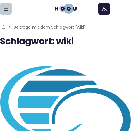
Zum Seiteninhalt springen
Beiträge mit dem Schlagwort "wiki"
Home
Schlagwort:
wiki
Lernangebote
Podcasts
Meine Lernangebote
News
Veranstaltungen
Über uns