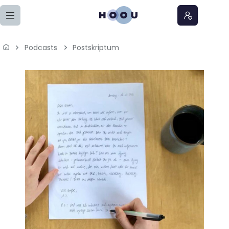
Zum Seiteninhalt springen
Podcasts
Postskriptum
Home
Lernangebote
Podcasts
Meine Lernangebote
News
Veranstaltungen
Über uns