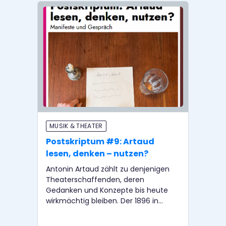
MUSIK & THEATER
MU
Postskriptum #9: Artaud
Po
lesen, denken – nutzen?
Po
Mu
Antonin Artaud zählt zu denjenigen
Theaterschaffenden, deren
Wä
Gedanken und Konzepte bis heute
pos
wirkmächtig bleiben. Der 1896 in
im
Marseille geborene Schauspieler,
fäl
Regisseur, Autor und Theoretiker
Mus