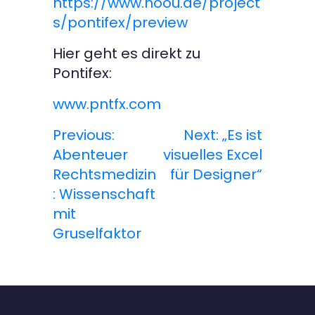
https://www.hoou.de/project
s/pontifex/preview
Hier geht es direkt zu
Pontifex:
www.pntfx.com
Previous:
Next:
„Es ist
B
Abenteuer
visuelles Excel
e
Rechtsmedizin
für Designer“
: Wissenschaft
i
mit
t
Gruselfaktor
r
a