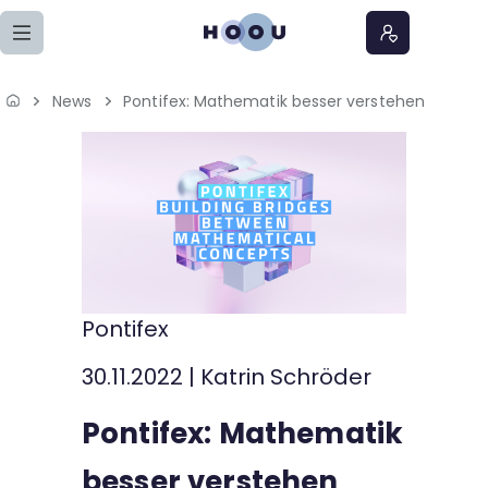
Zum Seiteninhalt springen
News
Pontifex: Mathematik besser verstehen
Home
Lernangebote
Podcasts
Meine Lernangebote
Pontifex
News
30.11.2022
|
Katrin Schröder
Veranstaltungen
Pontifex: Mathematik
Über uns
besser verstehen